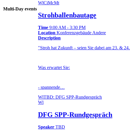
Wl
Ci
Mc
Mt
Multi-Day events
Strohballenbautage
Time
9:00 AM - 3:30 PM
Location
Konferenzgebäude Andere
Description
"Stroh hat Zukunft – seien Sie dabei am 23. & 24
Was erwartet Sie:
- spannende…
Wl
TBD: DFG SPP-Rundgespräch
Wl
DFG SPP-Rundgespräch
Speaker
TBD