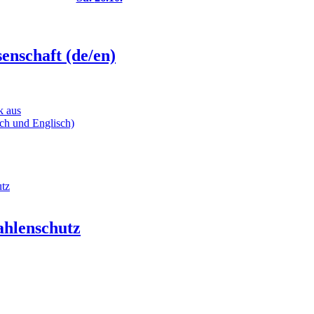
enschaft (de/en)
k aus
sch und Englisch)
utz
ahlenschutz