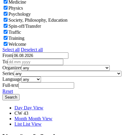
Medicine
Physics
Psychology
Society, Philosophy, Education
Spin-off/Transfer
Traffic
Training
Welcome
Select all
Deselect all
From
To
Organizer
Series
Language
Full-text
Reset
Day
Day View
CW 43
Month
Month View
List
List View