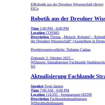
El
Robotik aus der Dresdner Wissenschaft (de/en)
El
Co
Robotik aus der Dresdner Wiss
Time
1:00 PM - 6:00 PM
Location
COSMO
Description
Thema: „Mensch, Roboter! – Roboti
der Dresdner Wissenschaft“ (Ausstellung in Deut
Projektverantwortliche: Tiphaine Cattiau
Zeitraum: 2. Oktober 2025…
Wl
Jansen: Aktualisierung Fachkunde Strahlensch
Wl
Aktualisierung Fachkunde Str
Speaker
Sven Jansen
Time
7:00 AM - 6:00 PM
Location
114/202 - Seminarraum HZDR
Description
Fachkundeaktualisierung
Wl
Strohballenbautage