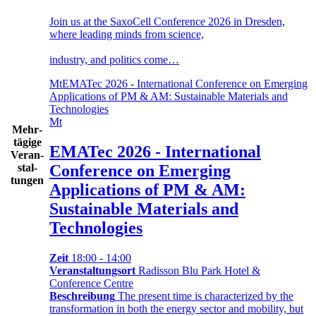
Join us at the SaxoCell Conference 2026 in Dresden,
where leading minds from science,
industry, and politics come…
Mt
EMATec 2026 - International Conference on Emerging
Applications of PM & AM: Sustainable Materials and
Technologies
Mt
Mehr­
tä­gige
EMATec 2026 - International
Ver­an­
stal­
Conference on Emerging
tungen
Applications of PM & AM:
Sustainable Materials and
Technologies
Zeit
18:00 - 14:00
Veranstaltungsort
Radisson Blu Park Hotel &
Conference Centre
Beschreibung
The present time is characterized by the
transformation in both the energy sector and mobility, but