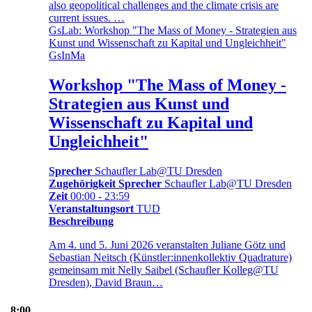
also geopolitical challenges and the climate crisis are
current issues. …
Gs
Lab: Workshop "The Mass of Money - Strategien aus
Kunst und Wissenschaft zu Kapital und Ungleichheit"
Gs
In
Ma
Workshop "The Mass of Money -
Strategien aus Kunst und
Wissenschaft zu Kapital und
Ungleichheit"
Sprecher
Schaufler Lab@TU Dresden
Zugehörigkeit Sprecher
Schaufler Lab@TU Dresden
Zeit
00:00 - 23:59
Veranstaltungsort
TUD
Beschreibung
Am 4. und 5. Juni 2026 veranstalten Juliane Götz und
Sebastian Neitsch (Künstler:innenkollektiv Quadrature)
gemeinsam mit Nelly Saibel (Schaufler Kolleg@TU
Dresden), David Braun…
8:00