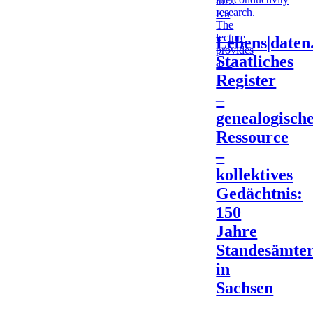
in…
research.
Ku
The
lecture
Lebens|daten
provides
Staatliches
a…
Register
–
genealogisch
Ressource
–
kollektives
Gedächtnis:
150
Jahre
Standesämte
in
Sachsen