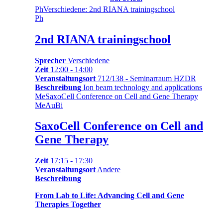
Ph
Verschiedene: 2nd RIANA trainingschool
Ph
2nd RIANA trainingschool
Sprecher
Verschiedene
Zeit
12:00 - 14:00
Veranstaltungsort
712/138 - Seminarraum HZDR
Beschreibung
Ion beam technology and applications
Me
SaxoCell Conference on Cell and Gene Therapy
Me
Au
Bi
SaxoCell Conference on Cell and
Gene Therapy
Zeit
17:15 - 17:30
Veranstaltungsort
Andere
Beschreibung
From Lab to Life: Advancing Cell and Gene
Therapies Together