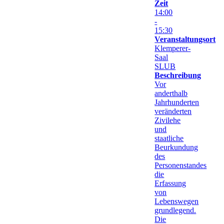
Zeit
14:00
-
15:30
Veranstaltungsort
Klemperer-
Saal
SLUB
Beschreibung
Vor
anderthalb
Jahrhunderten
veränderten
Zivilehe
und
staatliche
Beurkundung
des
Personenstandes
die
Erfassung
von
Lebenswegen
grundlegend.
Die