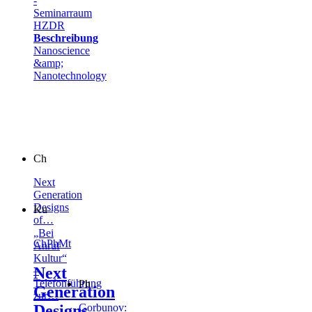
-
Seminarraum
HZDR
Beschreibung
Nanoscience
&amp;
Nanotechnology
Ch
Next
Generation
Designs
Ku
of…
„Bei
Ch
Ph
Mt
Anruf
Kultur“
Next
–
Telefonführung
Ph
Generation
zur…
Designs
Gorbunov: