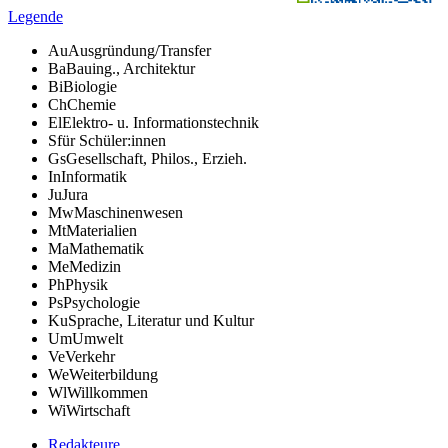
Legende
Au
Ausgründung/Transfer
Ba
Bauing., Architektur
Bi
Biologie
Ch
Chemie
El
Elektro- u. Informationstechnik
S
für Schüler:innen
Gs
Gesellschaft, Philos., Erzieh.
In
Informatik
Ju
Jura
Mw
Maschinenwesen
Mt
Materialien
Ma
Mathematik
Me
Medizin
Ph
Physik
Ps
Psychologie
Ku
Sprache, Literatur und Kultur
Um
Umwelt
Ve
Verkehr
We
Weiterbildung
Wl
Willkommen
Wi
Wirtschaft
Redakteure