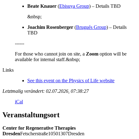
Beate Knauer
(
Ebisuya Group
)
–
Details TBD
&nbsp;
Joachim Rosenberger
(
Brugués Group
) –
Details
TBD
------
For those who cannot join on site, a
Zoom
option will be
available for internal staff.&nbsp;
Links
See this event on the Physics of Life website
Letztmalig verändert: 02.07.2026, 07:38:27
iCal
Veranstaltungsort
Center for Regenerative Therapies
Dresden
Fetscherstraße
105
01307
Dresden