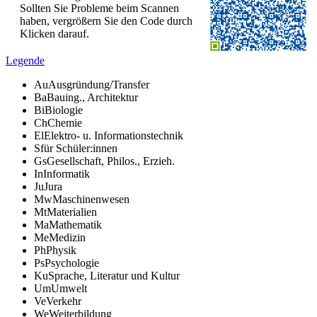
Sollten Sie Probleme beim Scannen
haben, vergrößern Sie den Code durch
Klicken darauf.
Legende
Au
Ausgründung/Transfer
Ba
Bauing., Architektur
Bi
Biologie
Ch
Chemie
El
Elektro- u. Informationstechnik
S
für Schüler:innen
Gs
Gesellschaft, Philos., Erzieh.
In
Informatik
Ju
Jura
Mw
Maschinenwesen
Mt
Materialien
Ma
Mathematik
Me
Medizin
Ph
Physik
Ps
Psychologie
Ku
Sprache, Literatur und Kultur
Um
Umwelt
Ve
Verkehr
We
Weiterbildung