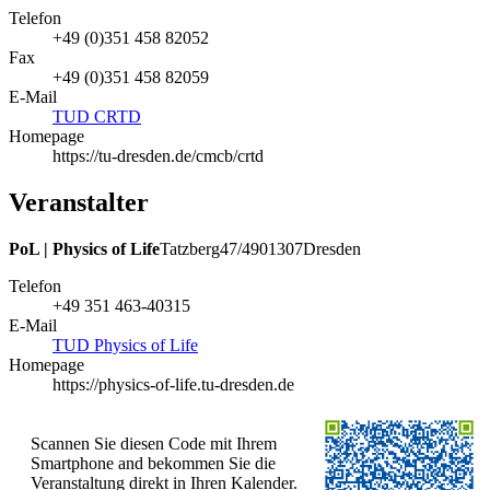
Telefon
+49 (0)351 458 82052
Fax
+49 (0)351 458 82059
E-Mail
TUD CRTD
Homepage
https://tu-dresden.de/cmcb/crtd
Veranstalter
PoL | Physics of Life
Tatzberg
47/49
01307
Dresden
Telefon
+49 351 463-40315
E-Mail
TUD Physics of Life
Homepage
https://physics-of-life.tu-dresden.de
Scannen Sie diesen Code mit Ihrem
Smartphone and bekommen Sie die
Veranstaltung direkt in Ihren Kalender.