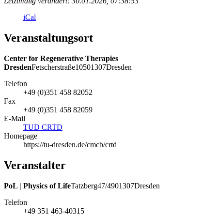
Letztmalig verändert: 30.01.2026, 07:38:53
iCal
Veranstaltungsort
Center for Regenerative Therapies
Dresden
Fetscherstraße
105
01307
Dresden
Telefon
+49 (0)351 458 82052
Fax
+49 (0)351 458 82059
E-Mail
TUD CRTD
Homepage
https://tu-dresden.de/cmcb/crtd
Veranstalter
PoL | Physics of Life
Tatzberg
47/49
01307
Dresden
Telefon
+49 351 463-40315