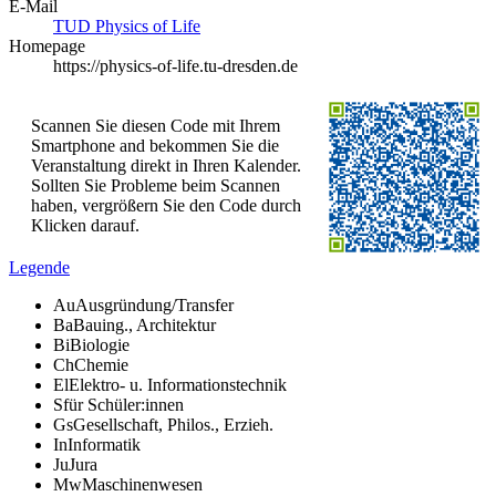
E-Mail
TUD Physics of Life
Homepage
https://physics-of-life.tu-dresden.de
Scannen Sie diesen Code mit Ihrem
Smartphone and bekommen Sie die
Veranstaltung direkt in Ihren Kalender.
Sollten Sie Probleme beim Scannen
haben, vergrößern Sie den Code durch
Klicken darauf.
Legende
Au
Ausgründung/Transfer
Ba
Bauing., Architektur
Bi
Biologie
Ch
Chemie
El
Elektro- u. Informationstechnik
S
für Schüler:innen
Gs
Gesellschaft, Philos., Erzieh.
In
Informatik
Ju
Jura
Mw
Maschinenwesen