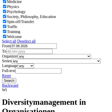
Medicine
Physics
Psychology
Society, Philosophy, Education
Spin-off/Transfer
Traffic
Training
Welcome
Select all
Deselect all
From
To
Organizer
Series
Language
Full-text
Reset
Backward
Wl
Diversitymanagement in
Organisationen