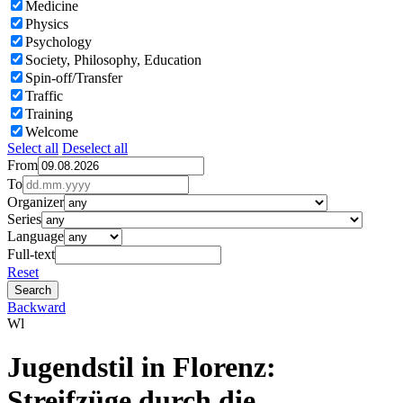
Medicine
Physics
Psychology
Society, Philosophy, Education
Spin-off/Transfer
Traffic
Training
Welcome
Select all
Deselect all
From
To
Organizer
Series
Language
Full-text
Reset
Backward
Wl
Jugendstil in Florenz:
Streifzüge durch die