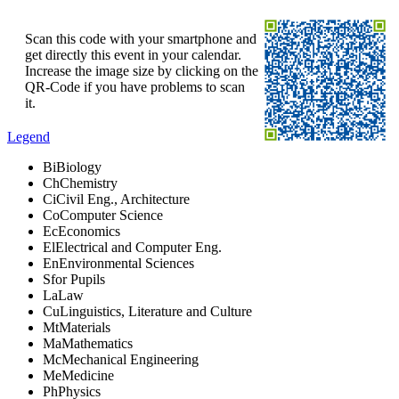
Scan this code with your smartphone and
get directly this event in your calendar.
Increase the image size by clicking on the
QR-Code if you have problems to scan
it.
Legend
Bi
Biology
Ch
Chemistry
Ci
Civil Eng., Architecture
Co
Computer Science
Ec
Economics
El
Electrical and Computer Eng.
En
Environmental Sciences
S
for Pupils
La
Law
Cu
Linguistics, Literature and Culture
Mt
Materials
Ma
Mathematics
Mc
Mechanical Engineering
Me
Medicine
Ph
Physics