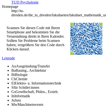
TUD Psychologie
Homepage
http://tu-
dresden.de/die_tu_dresden/fakultaeten/fakultaet_mathematik_
Scannen Sie diesen Code mit Ihrem
Smartphone and bekommen Sie die
Veranstaltung direkt in Ihren Kalender.
Sollten Sie Probleme beim Scannen
haben, vergrößern Sie den Code durch
Klicken darauf.
Legende
Au
Ausgründung/Transfer
Ba
Bauing., Architektur
Bi
Biologie
Ch
Chemie
El
Elektro- u. Informationstechnik
S
für Schüler:innen
Gs
Gesellschaft, Philos., Erzieh.
In
Informatik
Ju
Jura
Mw
Maschinenwesen