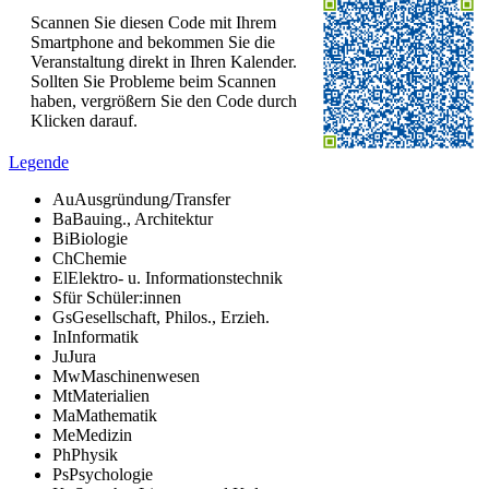
Scannen Sie diesen Code mit Ihrem
Smartphone and bekommen Sie die
Veranstaltung direkt in Ihren Kalender.
Sollten Sie Probleme beim Scannen
haben, vergrößern Sie den Code durch
Klicken darauf.
Legende
Au
Ausgründung/Transfer
Ba
Bauing., Architektur
Bi
Biologie
Ch
Chemie
El
Elektro- u. Informationstechnik
S
für Schüler:innen
Gs
Gesellschaft, Philos., Erzieh.
In
Informatik
Ju
Jura
Mw
Maschinenwesen
Mt
Materialien
Ma
Mathematik
Me
Medizin
Ph
Physik
Ps
Psychologie