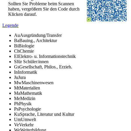
Sollten Sie Probleme beim Scannen
haben, vergrößern Sie den Code durch
Klicken darauf.
Legende
Au
Ausgründung/Transfer
Ba
Bauing., Architektur
Bi
Biologie
Ch
Chemie
El
Elektro- u. Informationstechnik
S
für Schüler:innen
Gs
Gesellschaft, Philos., Erzieh.
In
Informatik
Ju
Jura
Mw
Maschinenwesen
Mt
Materialien
Ma
Mathematik
Me
Medizin
Ph
Physik
Ps
Psychologie
Ku
Sprache, Literatur und Kultur
Um
Umwelt
Ve
Verkehr
We
Weiterbildung