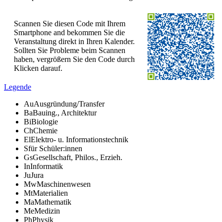
Scannen Sie diesen Code mit Ihrem
Smartphone and bekommen Sie die
Veranstaltung direkt in Ihren Kalender.
Sollten Sie Probleme beim Scannen
haben, vergrößern Sie den Code durch
Klicken darauf.
Legende
Au
Ausgründung/Transfer
Ba
Bauing., Architektur
Bi
Biologie
Ch
Chemie
El
Elektro- u. Informationstechnik
S
für Schüler:innen
Gs
Gesellschaft, Philos., Erzieh.
In
Informatik
Ju
Jura
Mw
Maschinenwesen
Mt
Materialien
Ma
Mathematik
Me
Medizin
Ph
Physik