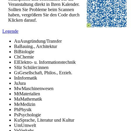
Veranstaltung direkt in Ihren Kalender.
Sollten Sie Probleme beim Scannen
haben, vergrößern Sie den Code durch
Klicken darauf.
Legende
Au
Ausgründung/Transfer
Ba
Bauing., Architektur
Bi
Biologie
Ch
Chemie
El
Elektro- u. Informationstechnik
S
für Schüler:innen
Gs
Gesellschaft, Philos., Erzieh.
In
Informatik
Ju
Jura
Mw
Maschinenwesen
Mt
Materialien
Ma
Mathematik
Me
Medizin
Ph
Physik
Ps
Psychologie
Ku
Sprache, Literatur und Kultur
Um
Umwelt
Ve
Verkehr