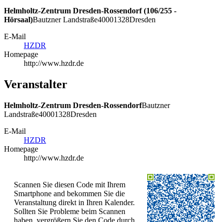
Helmholtz-Zentrum Dresden-Rossendorf (106/255 -
Hörsaal)
Bautzner Landstraße
400
01328
Dresden
E-Mail
HZDR
Homepage
http://www.hzdr.de
Veranstalter
Helmholtz-Zentrum Dresden-Rossendorf
Bautzner
Landstraße
400
01328
Dresden
E-Mail
HZDR
Homepage
http://www.hzdr.de
Scannen Sie diesen Code mit Ihrem
Smartphone and bekommen Sie die
Veranstaltung direkt in Ihren Kalender.
Sollten Sie Probleme beim Scannen
haben, vergrößern Sie den Code durch