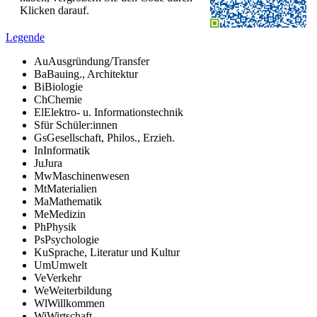
Klicken darauf.
Legende
Au
Ausgründung/Transfer
Ba
Bauing., Architektur
Bi
Biologie
Ch
Chemie
El
Elektro- u. Informationstechnik
S
für Schüler:innen
Gs
Gesellschaft, Philos., Erzieh.
In
Informatik
Ju
Jura
Mw
Maschinenwesen
Mt
Materialien
Ma
Mathematik
Me
Medizin
Ph
Physik
Ps
Psychologie
Ku
Sprache, Literatur und Kultur
Um
Umwelt
Ve
Verkehr
We
Weiterbildung
Wl
Willkommen
Wi
Wirtschaft