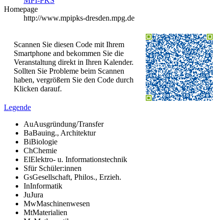
MPI-PKS
Homepage
http://www.mpipks-dresden.mpg.de
Scannen Sie diesen Code mit Ihrem
Smartphone and bekommen Sie die
Veranstaltung direkt in Ihren Kalender.
Sollten Sie Probleme beim Scannen
haben, vergrößern Sie den Code durch
Klicken darauf.
Legende
Au
Ausgründung/Transfer
Ba
Bauing., Architektur
Bi
Biologie
Ch
Chemie
El
Elektro- u. Informationstechnik
S
für Schüler:innen
Gs
Gesellschaft, Philos., Erzieh.
In
Informatik
Ju
Jura
Mw
Maschinenwesen
Mt
Materialien