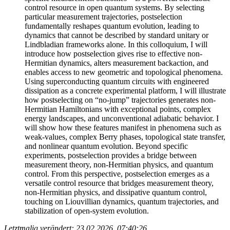
control resource in open quantum systems. By selecting
particular measurement trajectories, postselection
fundamentally reshapes quantum evolution, leading to
dynamics that cannot be described by standard unitary or
Lindbladian frameworks alone. In this colloquium, I will
introduce how postselection gives rise to effective non-
Hermitian dynamics, alters measurement backaction, and
enables access to new geometric and topological phenomena.
Using superconducting quantum circuits with engineered
dissipation as a concrete experimental platform, I will illustrate
how postselecting on “no-jump” trajectories generates non-
Hermitian Hamiltonians with exceptional points, complex
energy landscapes, and unconventional adiabatic behavior. I
will show how these features manifest in phenomena such as
weak-values, complex Berry phases, topological state transfer,
and nonlinear quantum evolution. Beyond specific
experiments, postselection provides a bridge between
measurement theory, non-Hermitian physics, and quantum
control. From this perspective, postselection emerges as a
versatile control resource that bridges measurement theory,
non-Hermitian physics, and dissipative quantum control,
touching on Liouvillian dynamics, quantum trajectories, and
stabilization of open-system evolution.
Letztmalig verändert: 23.02.2026, 07:40:26