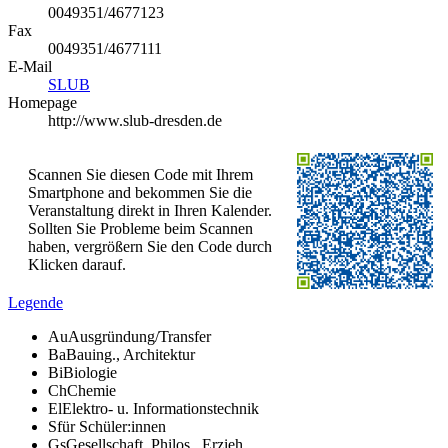
0049351/4677123
Fax
0049351/4677111
E-Mail
SLUB
Homepage
http://www.slub-dresden.de
Scannen Sie diesen Code mit Ihrem
Smartphone and bekommen Sie die
Veranstaltung direkt in Ihren Kalender.
Sollten Sie Probleme beim Scannen
haben, vergrößern Sie den Code durch
Klicken darauf.
Legende
Au
Ausgründung/Transfer
Ba
Bauing., Architektur
Bi
Biologie
Ch
Chemie
El
Elektro- u. Informationstechnik
S
für Schüler:innen
Gs
Gesellschaft, Philos., Erzieh.