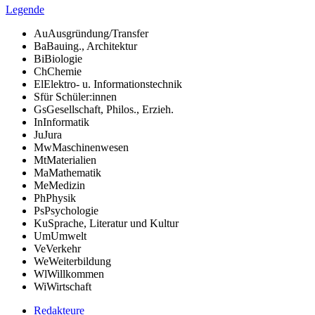
Legende
Au
Ausgründung/Transfer
Ba
Bauing., Architektur
Bi
Biologie
Ch
Chemie
El
Elektro- u. Informationstechnik
S
für Schüler:innen
Gs
Gesellschaft, Philos., Erzieh.
In
Informatik
Ju
Jura
Mw
Maschinenwesen
Mt
Materialien
Ma
Mathematik
Me
Medizin
Ph
Physik
Ps
Psychologie
Ku
Sprache, Literatur und Kultur
Um
Umwelt
Ve
Verkehr
We
Weiterbildung
Wl
Willkommen
Wi
Wirtschaft
Redakteure