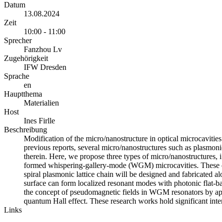
Datum
13.08.2024
Zeit
10:00 - 11:00
Sprecher
Fanzhou Lv
Zugehörigkeit
IFW Dresden
Sprache
en
Hauptthema
Materialien
Host
Ines Firlle
Beschreibung
Modification of the micro/nanostructure in optical microcavities
previous reports, several micro/nanostructures such as plasmonic
therein. Here, we propose three types of micro/nanostructures, i
formed whispering-gallery-mode (WGM) microcavities. These des
spiral plasmonic lattice chain will be designed and fabricated al
surface can form localized resonant modes with photonic flat-b
the concept of pseudomagnetic fields in WGM resonators by appl
quantum Hall effect. These research works hold significant int
Links