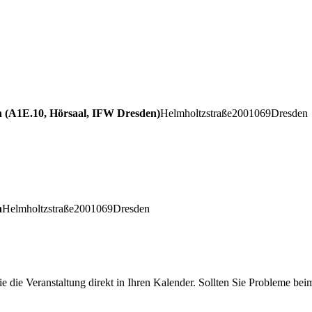
en (A1E.10, Hörsaal, IFW Dresden)
Helmholtzstraße
20
01069
Dresden
n
Helmholtzstraße
20
01069
Dresden
die Veranstaltung direkt in Ihren Kalender. Sollten Sie Probleme be