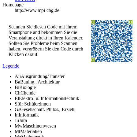
Homepage
http://www.mpi-cbg.de
Scannen Sie diesen Code mit Ihrem
Smartphone and bekommen Sie die
Veranstaltung direkt in Ihren Kalender.
Sollten Sie Probleme beim Scannen
haben, vergrößern Sie den Code durch
Klicken darauf.
Legende
Au
Ausgründung/Transfer
Ba
Bauing., Architektur
Bi
Biologie
Ch
Chemie
El
Elektro- u. Informationstechnik
S
für Schüler:innen
Gs
Gesellschaft, Philos., Erzieh.
In
Informatik
Ju
Jura
Mw
Maschinenwesen
Mt
Materialien
Ma
Mathematik