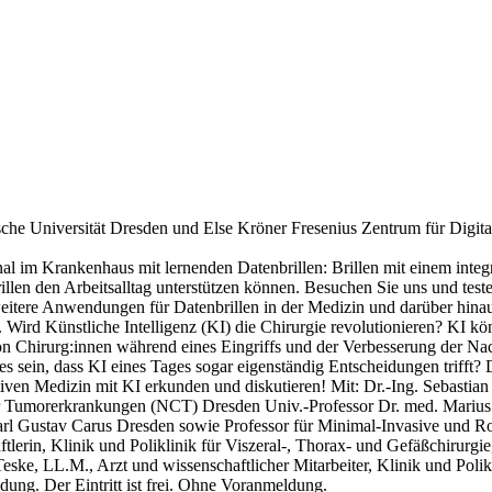
ische Universität Dresden und Else Kröner Fresenius Zentrum für Digit
onal im Krankenhaus mit lernenden Datenbrillen: Brillen mit einem inte
len den Arbeitsalltag unterstützen können. Besuchen Sie uns und teste
itere Anwendungen für Datenbrillen in der Medizin und darüber hinaus
ird Künstliche Intelligenz (KI) die Chirurgie revolutionieren? KI könn
 von Chirurg:innen während eines Eingriffs und der Verbesserung der N
s sein, dass KI eines Tages sogar eigenständig Entscheidungen trifft? D
ven Medizin mit KI erkunden und diskutieren! Mit: Dr.-Ing. Sebastian 
 Tumorerkrankungen (NCT) Dresden Univ.-Professor Dr. med. Marius Dist
arl Gustav Carus Dresden sowie Professor für Minimal-Invasive und Ro
erin, Klinik und Poliklinik für Viszeral-, Thorax- und Gefäßchirurgi
eske, LL.M., Arzt und wissenschaftlicher Mitarbeiter, Klinik und Polik
dung. Der Eintritt ist frei. Ohne Voranmeldung.