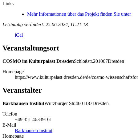
Links
Mehr Informationen über das Projekt finden Sie unter
Letztmalig verändert: 25.06.2024, 11:21:18
iCal
Veranstaltungsort
COSMO im Kulturpalast Dresden
Schloßstr.
2
01067
Dresden
Homepage
https://www.kulturpalast-dresden.de/de/cosmo-wissenschaftsfo
Veranstalter
Barkhausen Institut
Würzburger Str.
46
01187
Dresden
Telefon
+49 351 46339161
E-Mail
Barkhausen Institut
Homepage