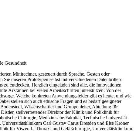
ale Gesundheit
grierten Minirechner, gesteuert durch Sprache, Gesten oder
n Sie unseren Prototypen selbst mit verschiedenen Datenbrillen-
 zu entdecken. Herzlich eingeladen sind alle, die Innovationen
te Ärzt:innen bei vielen Arbeitsschritten unterstützen: Von der
achsorge. Welche konkreten Anwendungsfelder gibt es heute, und wie
abei stellen sich auch ethische Fragen und es bedarf geeigneter
Bodenstedt, Wissenschaftler und Gruppenleiter, Abteilung für
ler, stellvertretender Direktor der Klinik und Poliklinik für
botische Chirurgie, Medizinische Fakultät, Technische Universität
e, Universitätsklinikum Carl Gustav Carus Dresden und Else Kröner
linik für Viszeral-, Thorax- und Gefäßchirurgie, Universitätsklinikum