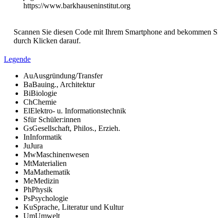
https://www.barkhauseninstitut.org
Scannen Sie diesen Code mit Ihrem Smartphone and bekommen Sie 
durch Klicken darauf.
Legende
Au
Ausgründung/Transfer
Ba
Bauing., Architektur
Bi
Biologie
Ch
Chemie
El
Elektro- u. Informationstechnik
S
für Schüler:innen
Gs
Gesellschaft, Philos., Erzieh.
In
Informatik
Ju
Jura
Mw
Maschinenwesen
Mt
Materialien
Ma
Mathematik
Me
Medizin
Ph
Physik
Ps
Psychologie
Ku
Sprache, Literatur und Kultur
Um
Umwelt