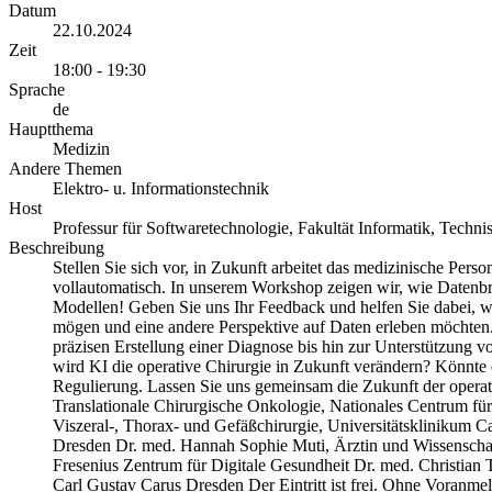
Datum
22.10.2024
Zeit
18:00 - 19:30
Sprache
de
Hauptthema
Medizin
Andere Themen
Elektro- u. Informationstechnik
Host
Professur für Softwaretechnologie, Fakultät Informatik, Techn
Beschreibung
Stellen Sie sich vor, in Zukunft arbeitet das medizinische Pers
vollautomatisch. In unserem Workshop zeigen wir, wie Datenbril
Modellen! Geben Sie uns Ihr Feedback und helfen Sie dabei, we
mögen und eine andere Perspektive auf Daten erleben möchten. W
präzisen Erstellung einer Diagnose bis hin zur Unterstützung
wird KI die operative Chirurgie in Zukunft verändern? Könnte e
Regulierung. Lassen Sie uns gemeinsam die Zukunft der operati
Translationale Chirurgische Onkologie, Nationales Centrum für
Viszeral-, Thorax- und Gefäßchirurgie, Universitätsklinikum C
Dresden Dr. med. Hannah Sophie Muti, Ärztin und Wissenschaftl
Fresenius Zentrum für Digitale Gesundheit Dr. med. Christian T
Carl Gustav Carus Dresden Der Eintritt ist frei. Ohne Voranmel