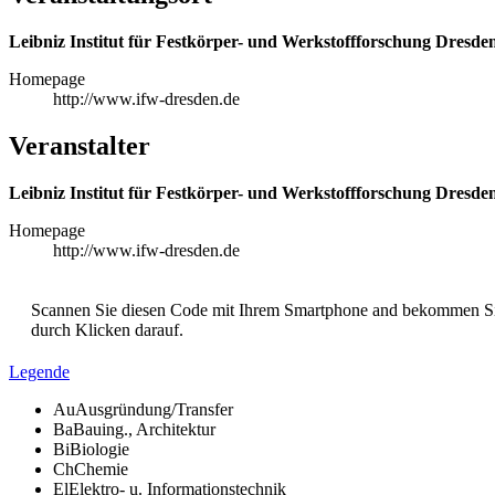
Leibniz Institut für Festkörper- und Werkstoffforschung Dresd
Homepage
http://www.ifw-dresden.de
Veranstalter
Leibniz Institut für Festkörper- und Werkstoffforschung Dresde
Homepage
http://www.ifw-dresden.de
Scannen Sie diesen Code mit Ihrem Smartphone and bekommen Sie 
durch Klicken darauf.
Legende
Au
Ausgründung/Transfer
Ba
Bauing., Architektur
Bi
Biologie
Ch
Chemie
El
Elektro- u. Informationstechnik