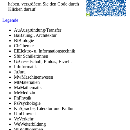
haben, vergrößern Sie den Code durch
Klicken darauf.
Legende
Au
Ausgründung/Transfer
Ba
Bauing., Architektur
Bi
Biologie
Ch
Chemie
El
Elektro- u. Informationstechnik
S
für Schüler:innen
Gs
Gesellschaft, Philos., Erzieh.
In
Informatik
Ju
Jura
Mw
Maschinenwesen
Mt
Materialien
Ma
Mathematik
Me
Medizin
Ph
Physik
Ps
Psychologie
Ku
Sprache, Literatur und Kultur
Um
Umwelt
Ve
Verkehr
We
Weiterbildung
Wl
Willkommen