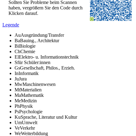
Sollten Sie Probleme beim Scannen
haben, vergrößern Sie den Code durch
Klicken darauf.
Legende
Au
Ausgründung/Transfer
Ba
Bauing., Architektur
Bi
Biologie
Ch
Chemie
El
Elektro- u. Informationstechnik
S
für Schüler:innen
Gs
Gesellschaft, Philos., Erzieh.
In
Informatik
Ju
Jura
Mw
Maschinenwesen
Mt
Materialien
Ma
Mathematik
Me
Medizin
Ph
Physik
Ps
Psychologie
Ku
Sprache, Literatur und Kultur
Um
Umwelt
Ve
Verkehr
We
Weiterbildung