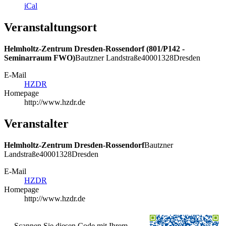
iCal
Veranstaltungsort
Helmholtz-Zentrum Dresden-Rossendorf (801/P142 -
Seminarraum FWO)
Bautzner Landstraße
400
01328
Dresden
E-Mail
HZDR
Homepage
http://www.hzdr.de
Veranstalter
Helmholtz-Zentrum Dresden-Rossendorf
Bautzner
Landstraße
400
01328
Dresden
E-Mail
HZDR
Homepage
http://www.hzdr.de
Scannen Sie diesen Code mit Ihrem