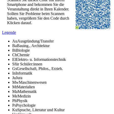
Smartphone and bekommen Sie die
Veranstaltung direkt in Ihren Kalender.
Sollten Sie Probleme beim Scannen
haben, vergrößern Sie den Code durch
Klicken darauf.
Legende
Au
Ausgründung/Transfer
Ba
Bauing., Architektur
Bi
Biologie
Ch
Chemie
El
Elektro- u. Informationstechnik
S
für Schüler:innen
Gs
Gesellschaft, Philos., Erzieh.
In
Informatik
Ju
Jura
Mw
Maschinenwesen
Mt
Materialien
Ma
Mathematik
Me
Medizin
Ph
Physik
Ps
Psychologie
Ku
Sprache, Literatur und Kultur