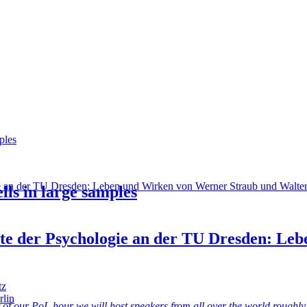
ples
ie an der TU Dresden: Leben und Wirken von Werner Straub und Walte
lls in large samples
hte der Psychologie an der TU Dresden: L
tz
rlin
t of our PoL hour we will host speakers from all over the world roughl