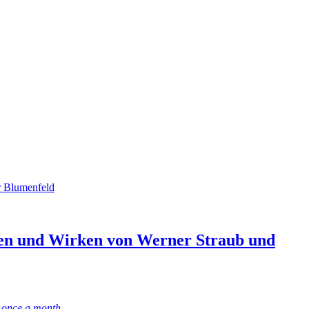
r Blumenfeld
eben und Wirken von Werner Straub und
y once a month.