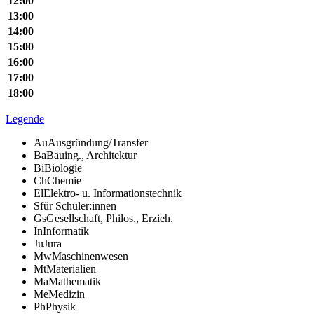
12:00
13:00
14:00
15:00
16:00
17:00
18:00
Legende
Au
Ausgründung/Transfer
Ba
Bauing., Architektur
Bi
Biologie
Ch
Chemie
El
Elektro- u. Informationstechnik
S
für Schüler:innen
Gs
Gesellschaft, Philos., Erzieh.
In
Informatik
Ju
Jura
Mw
Maschinenwesen
Mt
Materialien
Ma
Mathematik
Me
Medizin
Ph
Physik