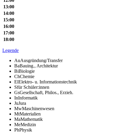
12:00
13:00
14:00
15:00
16:00
17:00
18:00
Legende
Au
Ausgründung/Transfer
Ba
Bauing., Architektur
Bi
Biologie
Ch
Chemie
El
Elektro- u. Informationstechnik
S
für Schüler:innen
Gs
Gesellschaft, Philos., Erzieh.
In
Informatik
Ju
Jura
Mw
Maschinenwesen
Mt
Materialien
Ma
Mathematik
Me
Medizin
Ph
Physik