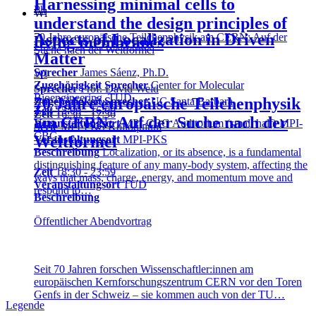
Harnessing minimal cells to
Ph
Wl
understand the design principles of
Aspects of Localization in Driven
70 Jahre europäische Teilchenphysik am CERN: Auf der
living membranes
Suche nach der Weltformel
Matter
Sprecher
James Sáenz, Ph.D.
Wl
Zugehörigkeit Sprecher
Center for Molecular
Sprecher
Prof. David Weld
Bioengineering, TUD
70 Jahre europäische Teilchenphysik
Zugehörigkeit Sprecher
UC Santa Barbara
Zeit
15:00 - 16:00
Zeit
16:30 - 17:30
am CERN: Auf der Suche nach der
Veranstaltungsort
MPI-CBG Auditorium (small half) MPI-
Serie
MPI-PKS Kolloquium
CBG
Weltformel
Veranstaltungsort
MPI-PKS
Beschreibung
Localization, or its absence, is a fundamental
distinguishing feature of any many-body system, affecting the
Zeit
18:30 - 23:59
ways that mass, charge, energy, and momentum move and
Veranstaltungsort
TUD
respond to…
Beschreibung
Öffentlicher Abendvortrag
Seit 70 Jahren forschen Wissenschaftler:innen am
europäischen Kernforschungszentrum CERN vor den Toren
Genfs in der Schweiz – sie kommen auch von der TU…
Legende