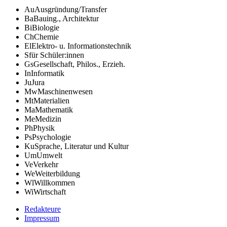
Au
Ausgründung/Transfer
Ba
Bauing., Architektur
Bi
Biologie
Ch
Chemie
El
Elektro- u. Informationstechnik
S
für Schüler:innen
Gs
Gesellschaft, Philos., Erzieh.
In
Informatik
Ju
Jura
Mw
Maschinenwesen
Mt
Materialien
Ma
Mathematik
Me
Medizin
Ph
Physik
Ps
Psychologie
Ku
Sprache, Literatur und Kultur
Um
Umwelt
Ve
Verkehr
We
Weiterbildung
Wl
Willkommen
Wi
Wirtschaft
Redakteure
Impressum