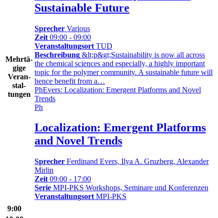
Sustainable Future
Sprecher
Various
Zeit
09:00 - 09:00
Veranstaltungsort
TUD
Beschreibung
&lt;p&gt;Sustainability is now all across
Mehr­tä­
the chemical sciences and especially, a highly important
gige
topic for the polymer community. A sustainable future will
Ver­an­
hence benefit from a…
stal­
Ph
Evers: Localization: Emergent Platforms and Novel
tungen
Trends
Ph
Localization: Emergent Platforms
and Novel Trends
Sprecher
Ferdinand Evers, Ilya A. Gruzberg, Alexander
Mirlin
Zeit
09:00 - 17:00
Serie
MPI-PKS Workshops, Seminare und Konferenzen
Veranstaltungsort
MPI-PKS
9:00