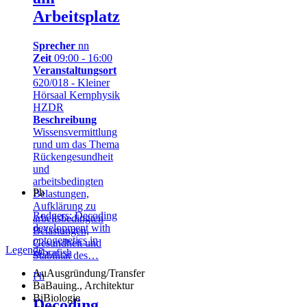
Arbeitsplatz
Sprecher
nn
Zeit
09:00 - 16:00
Veranstaltungsort
620/018 - Kleiner
Hörsaal Kernphysik
HZDR
Beschreibung
Wissensvermittlung
rund um das Thema
Rückengesundheit
und
arbeitsbedingten
Ph
Belastungen,
Aufklärung zu
Rodgers: Decoding
arbeitsbedingten
development with
Belastungen,
optogenetics in
Gesundheit und
Legende
zebrafish
Stabilität des…
Au
Ausgründung/Transfer
Ph
Ba
Bauing., Architektur
Bi
Biologie
Decoding