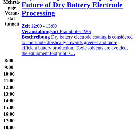
Mehr­tä­
Future of Dry Battery Electrode
gige
Processing
Ver­an­
stal­
tungen
Zeit
12:00 - 13:00
Veranstaltungsort
Fraunhofer IWS
Beschreibung
Dry battery electrode coating is considered
to contribute drastically towards greener and more
efficient battery production. Toxic solvents are avoided,
the equipment footprint is…
8:00
9:00
10:00
11:00
12:00
13:00
14:00
15:00
16:00
17:00
18:00