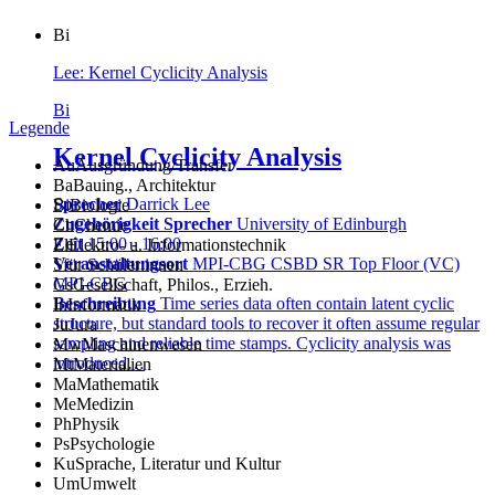
Bi
Lee: Kernel Cyclicity Analysis
Bi
Legende
Kernel Cyclicity Analysis
Au
Ausgründung/Transfer
Ba
Bauing., Architektur
Sprecher
Darrick Lee
Bi
Biologie
Zugehörigkeit Sprecher
University of Edinburgh
Ch
Chemie
Zeit
15:00 - 16:00
El
Elektro- u. Informationstechnik
Veranstaltungsort
MPI-CBG CSBD SR Top Floor (VC)
S
für Schüler:innen
MPI-CBG
Gs
Gesellschaft, Philos., Erzieh.
Beschreibung
Time series data often contain latent cyclic
In
Informatik
structure, but standard tools to recover it often assume regular
Ju
Jura
sampling and reliable time stamps. Cyclicity analysis was
Mw
Maschinenwesen
introduced…
Mt
Materialien
Ma
Mathematik
Me
Medizin
Ph
Physik
Ps
Psychologie
Ku
Sprache, Literatur und Kultur
Um
Umwelt