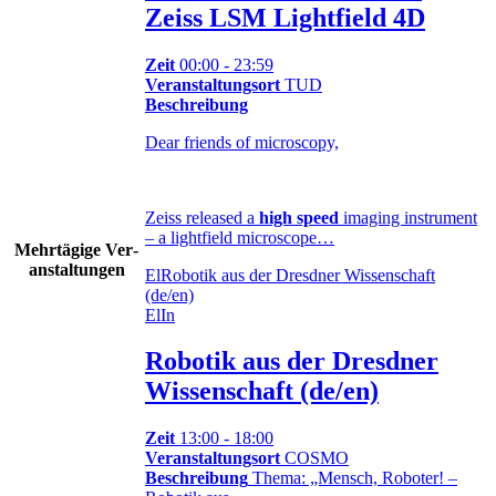
Zeiss LSM Lightfield 4D
Zeit
00:00 - 23:59
Veranstaltungsort
TUD
Beschreibung
Dear friends of microscopy,
Zeiss released a
high speed
imaging instrument
– a lightfield microscope…
Mehr­tä­gige Ver­
an­stal­tungen
El
Robotik aus der Dresdner Wissenschaft
(de/en)
El
In
Robotik aus der Dresdner
Wissenschaft (de/en)
Zeit
13:00 - 18:00
Veranstaltungsort
COSMO
Beschreibung
Thema: „Mensch, Roboter! –