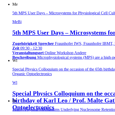
Me
5th MPS User Days – Microsystems for Physiological Cell Cul
Me
Bi
5th MPS User Days – Microsystems for 
Zugehörigkeit Sprecher
Fraunhofer IWS, Fraunhofer IBMT,
Zeit
09:30 - 12:30
Veranstaltungsort
Online Workshop Andere
Beschreibung
Microphysiological systems (MPS) are a high-per
Wl
Special Physics Colloquium on the occasion of the 65th birthda
Organic Optoelectronics
Wl
Special Physics Colloquium on the occa
birthday of Karl Leo / Prof. Malte Ga
Bi
Optoelectronics
Yadav: Physical Mechanisms Underlying Nucleosome Retentio