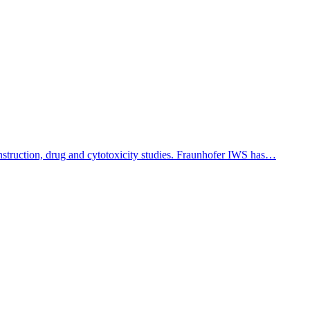
nstruction, drug and cytotoxicity studies. Fraunhofer IWS has…