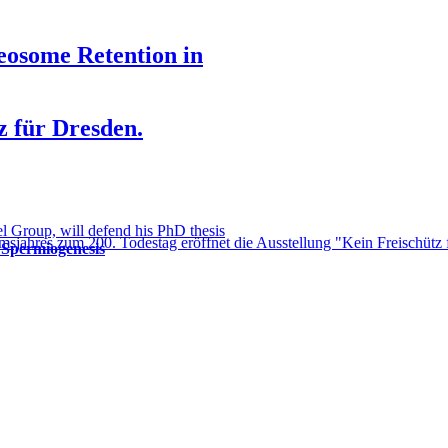
eosome Retention in
z für Dresden.
l Group, will defend his PhD thesis
msjahres zum 200. Todestag eröffnet die Ausstellung "Kein Freischütz
 Spermiogenesis